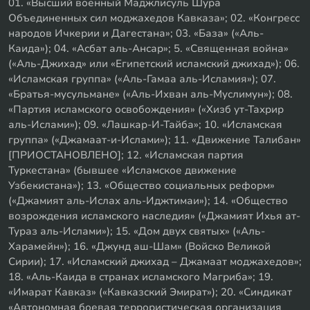
01. «Высший военный Маджлисуль Шура
Объединенных сил моджахедов Кавказа»; 02. «Конгресс
народов Ичкерии и Дагестана»; 03. «База» («Аль-
Каида»); 04. «Асбат аль-Ансар»; 5. «Священная война»
(«Аль-Джихад» или «Египетский исламский джихад»); 06.
«Исламская группа» («Аль-Гамаа аль-Исламия»); 07.
«Братья-мусульмане» («Аль-Ихван аль-Муслимун»); 08.
«Партия исламского освобождения» («Хизб ут-Тахрир
аль-Ислами»); 09. «Лашкар-И-Тайба»; 10. «Исламская
группа» («Джамаат-и-Ислами»); 11. «Движение Талибан»
[ПРИОСТАНОВЛЕНО]; 12. «Исламская партия
Туркестана» (бывшее «Исламское движение
Узбекистана»); 13. «Общество социальных реформ»
(«Джамият аль-Ислах аль-Иджтимаи»); 14. «Общество
возрождения исламского наследия» («Джамият Ихья ат-
Тураз аль-Ислами»); 15. «Дом двух святых» («Аль-
Харамейн»); 16. «Джунд аш-Шам» (Войско Великой
Сирии); 17. «Исламский джихад – Джамаат моджахедов»;
18. «Аль-Каида в странах исламского Магриба»; 19.
«Имарат Кавказ» («Кавказский Эмират»); 20. «Синдикат
«Автономная боевая террористическая организация