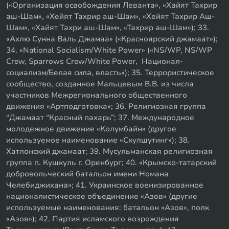
(«Организация освобождения Леванта», «Хайят Тахрир
аш-Шам», «Хейят Тахрир аш-Шам», «Хейят Тахрир Аш-
Шам», «Хайят Тахри аш-Шам», «Тахрир аш-Шам»); 33.
«Ахлю Сунна Валь Джамаа» («Красноярский джамаат»);
34. «National Socialism/White Power» («NS/WP, NS/WP
Crew, Sparrows Crew/White Power, Национал-
социализм/Белая сила, власть»); 35. Террористическое
сообщество, созданное Мальцевым В.В. из числа
участников Межрегионального общественного
движения «Артподготовка»; 36. Религиозная группа
“Джамаат “Красный пахарь”; 37. Международное
молодежное движение «Колумбайн» (другое
используемое наименование «Скулшутинг»); 38.
Хатлонский джамаат; 39. Мусульманская религиозная
группа п. Кушкуль г. Оренбург; 40. «Крымско-татарский
добровольческий батальон имени Номана
Челебиджихана»; 41. Украинское военизированное
националистическое объединение «Азов» (другие
используемые наименования: батальон «Азов», полк
«Азов»); 42. Партия исламского возрождения