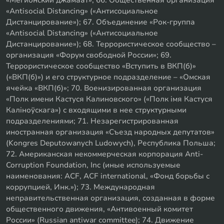
«Мегионский джамаат»; 66. Общественная организация
«Antisocial Distancing» («Антисоциальное
Дистанцирование»); 67. Объединение «Рок-группа
«Antisocial Distancing» («Антисоциальное
Дистанцирование»); 68. Террористическое сообщество –
организация «Форум свободной России»; 69.
Террористическое сообщество «Вступить в ВКП(б)»
(«ВКП(б)») и его структурное подразделение – «Омская
ячейка «ВКП(б)»; 70. Военизированная организация
«Полк имени Кастуся Калиновского» («Полк iмя Кастуся
Калiноўскага») с входящими в нее структурными
подразделениями; 71. Незарегистрированная
иностранная организация «Съезд народных депутатов»
(Kongres Deputowanych Ludowych), Республика Польша;
72. Американская некоммерческая корпорация Anti-
Corruption Foundation, Inc (иные используемые
наименования: ACF, ACF international, «Фонд борьбы с
коррупцией, Инк.»); 73. Международная
неправительственная организация, созданная в форме
общественного движения, «Антивоенный комитет
России» (Russian antiwar committee); 74. Движение