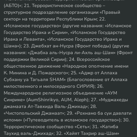
(АБТО)»; 21. Террористическое сообщество –
структурное подразделение организации «Правый
сектор» на территории Республики Крым; 22.
«Исламское государство» (другие названия: «Исламское
Государство Ирака и Сирии», «Исламское Государство
Ирака и Леванта», «Исламское Государство Ирака и
Шама»); 23. Джебхат ан-Нусра (Фронт победы) (другие
названия: «Джабха аль-Нусра ли-Ахль аш-Шам» (Фронт
поддержки Великой Сирии); 24. Всероссийское
общественное движение «Народное ополчение имени
К. Минина и Д. Пожарского»; 25. «Аджр от Аллаха
Субхану уа Тагьаля SHAM» (Благословение от Аллаха
милоственного и милосердного СИРИЯ); 26.
Международное религиозное объединение «АУМ
Синрике» (AumShinrikyo, AUM, Aleph); 27. «Муджахеды
джамаата Ат-Тавхида Валь-Джихад»; 28.
«Чистопольский Джамаат»; 29. «Рохнамо ба суи давлати
исломи» («Путеводитель в исламское государство»); 30.
Террористическое сообщество «Сеть»; 31. «Катиба
Таухид валь-Джихад»; 32. «Хайят Тахрир аш-Шам»