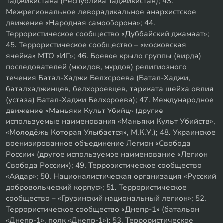
Таджикистана (Республика Таджикистан); 43.
Межрегиональное леворадикальное анархистское
движение «Народная самооборона»; 44.
Террористическое сообщество «Дуббайский джамаат»;
45. Террористическое сообщество – «московская
ячейка» МТО «ИГ»; 46. Боевое крыло группы (вирда)
последователей (мюидов, мурдов) религиозного
течения Батал-Хаджи Белхороева (Батал-Хаджи,
баталхаджинцев, белхороевцев, тариката шейха овлия
(устаза) Батал-Хаджи Белхороева); 47. Международное
движение «Маньяки Культ Убийц» (другие
используемые наименования «Маньяки Культ Убийств»,
«Молодёжь Которая Улыбается», М.К.У.); 48. Украинское
военизированное объединение Легион «Свобода
России» (другое используемое наименование «Легион
Свобода России»); 49. Террористическое сообщество
«Айдар»; 50. Националистическая организация «Русский
добровольческий корпус»; 51. Террористическое
сообщество – «Грузинский национальный легион»; 52.
Террористическое сообщество «Днепр-1» (батальон
«Днепр-1», полк «Днепр-1»); 53. Террористическое