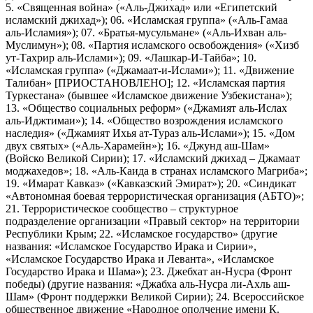
5. «Священная война» («Аль-Джихад» или «Египетский
исламский джихад»); 06. «Исламская группа» («Аль-Гамаа
аль-Исламия»); 07. «Братья-мусульмане» («Аль-Ихван аль-
Муслимун»); 08. «Партия исламского освобождения» («Хизб
ут-Тахрир аль-Ислами»); 09. «Лашкар-И-Тайба»; 10.
«Исламская группа» («Джамаат-и-Ислами»); 11. «Движение
Талибан» [ПРИОСТАНОВЛЕНО]; 12. «Исламская партия
Туркестана» (бывшее «Исламское движение Узбекистана»);
13. «Общество социальных реформ» («Джамият аль-Ислах
аль-Иджтимаи»); 14. «Общество возрождения исламского
наследия» («Джамият Ихья ат-Тураз аль-Ислами»); 15. «Дом
двух святых» («Аль-Харамейн»); 16. «Джунд аш-Шам»
(Войско Великой Сирии); 17. «Исламский джихад – Джамаат
моджахедов»; 18. «Аль-Каида в странах исламского Магриба»;
19. «Имарат Кавказ» («Кавказский Эмират»); 20. «Синдикат
«Автономная боевая террористическая организация (АБТО)»;
21. Террористическое сообщество – структурное
подразделение организации «Правый сектор» на территории
Республики Крым; 22. «Исламское государство» (другие
названия: «Исламское Государство Ирака и Сирии»,
«Исламское Государство Ирака и Леванта», «Исламское
Государство Ирака и Шама»); 23. Джебхат ан-Нусра (Фронт
победы) (другие названия: «Джабха аль-Нусра ли-Ахль аш-
Шам» (Фронт поддержки Великой Сирии); 24. Всероссийское
общественное движение «Народное ополчение имени К.