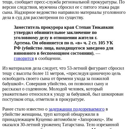
тещи, сообщает пресс-служба региональной прокуратуры. По
версии следствия, мужчина сбросил ее с пятого этажа ради
сына. Надзорное ведомство направило материалы уголовного
дела в суд для рассмотрения по существу.
Заместитель прокурора края Степан Тюкавкин
утвердил обвинительное заключение по
уголовному делу в отношении жителя г.
Артема. Он обвиняется по п. «в» ч. 2 ст. 105 УК
РФ (убийство лица, находящегося заведомо для
виновного в беспомощном состоянии)
, —
говорится
в сообщении.
Из материалов дела следует, что 53-летний фигурант сбросил
тещу с высоты более 11 метров, «преследуя циничную цель
освободить своего сына от бремени ухода за пожилой
бабушкой». Совершив убийство, он позвонил сыну и
рассказал о содеянном. Молодой человек, который
уважительно относился к уходу за бабушкой, был шокирован
поступком отца, отметили в прокуратуре.
Ранее стало известно о
задержании подозреваемого
в
убийстве женщины, труп которой обнаружили в
принадлежащем Куценко автомобиле «Запорожец». Им
оказался 30-летний уроженец Татарстана. Тело изрезанной