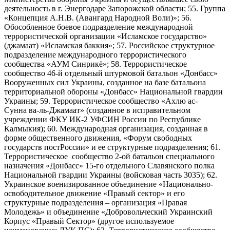
деятельность в г. Энергодаре Запорожской области; 55. Группа
«Концепция А.Н.В. (Авангард Народной Воли)»; 56.
Обособленное боевое подразделение международной
террористической организации «Исламское государство»
(джамаат) «Исламская баккия»; 57. Российское структурное
подразделение международного террористического
сообщества «АУМ Синрикё»; 58. Террористическое
сообщество 46-й отдельный штурмовой батальон «Донбасс»
Вооруженных сил Украины, созданное на базе батальона
территориальной обороны «Донбасс» Национальной гвардии
Украины; 59. Террористическое сообщество «Ахлю ас-
Сунна ва-ль-Джамаат» (созданное в исправительном
учреждении ФКУ ИК-2 УФСИН России по Республике
Калмыкия); 60. Международная организация, созданная в
форме общественного движения, «Форум свободных
государств постРоссии» и ее структурные подразделения; 61.
Террористическое сообщество 2-ой батальон специального
назначения «Донбасс» 15-го отдельного Славянского полка
Национальной гвардии Украины (войсковая часть 3035); 62.
Украинское военизированное объединение «Национально-
освободительное движение «Правый сектор» и его
структурные подразделения – организация «Правая
Молодежь» и объединение «Добровольческий Украинский
Корпус «Правый Сектор» (другое используемое