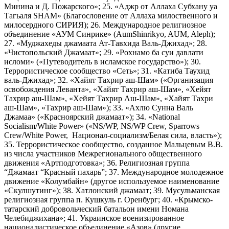
Минина и Д. Пожарского»; 25. «Аджр от Аллаха Субхану уа
Тагьаля SHAM» (Благословение от Аллаха милоственного и
милосердного СИРИЯ); 26. Международное религиозное
объединение «АУМ Синрике» (AumShinrikyo, AUM, Aleph);
27. «Муджахеды джамаата Ат-Тавхида Валь-Джихад»; 28.
«Чистопольский Джамаат»; 29. «Рохнамо ба суи давлати
исломи» («Путеводитель в исламское государство»); 30.
Террористическое сообщество «Сеть»; 31. «Катиба Таухид
валь-Джихад»; 32. «Хайят Тахрир аш-Шам» («Организация
освобождения Леванта», «Хайят Тахрир аш-Шам», «Хейят
Тахрир аш-Шам», «Хейят Тахрир Аш-Шам», «Хайят Тахри
аш-Шам», «Тахрир аш-Шам»); 33. «Ахлю Сунна Валь
Джамаа» («Красноярский джамаат»); 34. «National
Socialism/White Power» («NS/WP, NS/WP Crew, Sparrows
Crew/White Power, Национал-социализм/Белая сила, власть»);
35. Террористическое сообщество, созданное Мальцевым В.В.
из числа участников Межрегионального общественного
движения «Артподготовка»; 36. Религиозная группа
“Джамаат “Красный пахарь”; 37. Международное молодежное
движение «Колумбайн» (другое используемое наименование
«Скулшутинг»); 38. Хатлонский джамаат; 39. Мусульманская
религиозная группа п. Кушкуль г. Оренбург; 40. «Крымско-
татарский добровольческий батальон имени Номана
Челебиджихана»; 41. Украинское военизированное
националистическое объединение «Азов» (другие