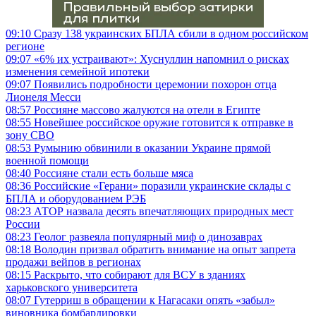
09:10
Сразу 138 украинских БПЛА сбили в одном российском
регионе
09:07
«6% их устраивают»: Хуснуллин напомнил о рисках
изменения семейной ипотеки
09:07
Появились подробности церемонии похорон отца
Лионеля Месси
08:57
Россияне массово жалуются на отели в Египте
08:55
Новейшее российское оружие готовится к отправке в
зону СВО
08:53
Румынию обвинили в оказании Украине прямой
военной помощи
08:40
Россияне стали есть больше мяса
08:36
Российские «Герани» поразили украинские склады с
БПЛА и оборудованием РЭБ
08:23
АТОР назвала десять впечатляющих природных мест
России
08:23
Геолог развеяла популярный миф о динозаврах
08:18
Володин призвал обратить внимание на опыт запрета
продажи вейпов в регионах
08:15
Раскрыто, что собирают для ВСУ в зданиях
харьковского университета
08:07
Гутерриш в обращении к Нагасаки опять «забыл»
виновника бомбардировки