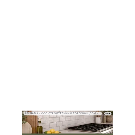
РЕКЛАМА • ООО СТРОИТЕЛЬНЫЙ ТОРГОВЫЙ ДОМ «ПЕТРОВИЧ», ИНН 7802348846