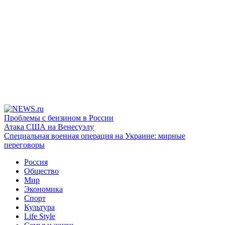
Проблемы с бензином в России
Атака США на Венесуэлу
Специальная военная операция на Украине: мирные
переговоры
Россия
Общество
Мир
Экономика
Спорт
Культура
Life Style