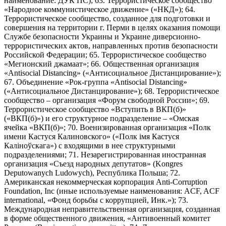
наименование: ДУК ПС); 63. Террористическое сообщество
«Народное коммунистическое движение» («НКД»); 64.
Террористическое сообщество, созданное для подготовки и
совершения на территории г. Перми в целях оказания помощи
Службе безопасности Украины и Украине диверсионно-
террористических актов, направленных против безопасности
Российской Федерации; 65. Террористическое сообщество
«Мегионский джамаат»; 66. Общественная организация
«Antisocial Distancing» («Антисоциальное Дистанцирование»);
67. Объединение «Рок-группа «Antisocial Distancing»
(«Антисоциальное Дистанцирование»); 68. Террористическое
сообщество – организация «Форум свободной России»; 69.
Террористическое сообщество «Вступить в ВКП(б)»
(«ВКП(б)») и его структурное подразделение – «Омская
ячейка «ВКП(б)»; 70. Военизированная организация «Полк
имени Кастуся Калиновского» («Полк iмя Кастуся
Калiноўскага») с входящими в нее структурными
подразделениями; 71. Незарегистрированная иностранная
организация «Съезд народных депутатов» (Kongres
Deputowanych Ludowych), Республика Польша; 72.
Американская некоммерческая корпорация Anti-Corruption
Foundation, Inc (иные используемые наименования: ACF, ACF
international, «Фонд борьбы с коррупцией, Инк.»); 73.
Международная неправительственная организация, созданная
в форме общественного движения, «Антивоенный комитет