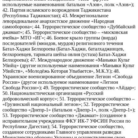
используемые наименования: батальон «Азов», полк «Азов»);
42. Партия исламского возрождения Таджикистана
(Республика Таджикистан); 43. Межрегиональное
леворадикальное анархистское движение «Народная
самооборона»; 44. Террористическое сообщество «Дуббайский
джамаат»; 45. Террористическое сообщество – «московская
ячейка» МТО «ИГ»; 46. Боевое крыло группы (вирда)
последователей (мюидов, мурдов) религиозного течения
Батал-Хаджи Белхороева (Батал-Хаджи, баталхаджинцев,
белхороевцев, тариката шейха овлия (устаза) Батал-Хаджи
Белхороева); 47. Международное движение «Маньяки Культ
Убийц» (другие используемые наименования «Маньяки Культ
Убийств», «Молодёжь Которая Улыбается», М.К.У.); 48.
Украинское военизированное объединение Легион «Свобода
России» (другое используемое наименование «Легион
Свобода России»); 49. Террористическое сообщество «Айдар»;
50. Националистическая организация «Русский
добровольческий корпус»; 51. Террористическое сообщество –
«Грузинский национальный легион»; 52. Террористическое
сообщество «Днепр-1» (батальон «Днепр-1», полк «Днепр-1»);
53. Террористическое сообщество «Джамаат» (созданное в
исправительном учреждении ФКУ ИК-7 УФСИН России по
Республике Дагестан); 54. Террористическое сообщество,
созданное сотрудниками Главного управления разведки
Министерства обороны Украины и осуществлявшее свою