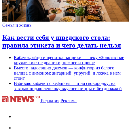
Семья и жизнь
Как вести себя у шведского стола:
правила этикета и чего делать нельзя
Кабачок, яйцо и щепотка паприки — пеку «Золотистые
кружочки»: не драники, нежнее и проще
Вместо надоевших джемов — конфитюр из белого
налива с лимоном: янтарный, упругий, и ложка в нем
стоит
Взбиваю кабачки с кефиром — и на сковородку: на
завтрак подаю лепешку вкуснее пиццы и без дрожжей
Редакция
Реклама