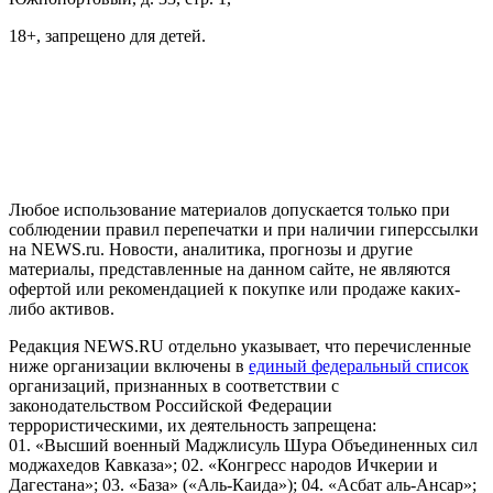
18+, запрещено для детей.
На информационном ресурсе NEWS.RU применяются
рекомендательные технологии (информационные технологии
предоставления информации на основе сбора, систематизации
и анализа сведений, относящихся к предпочтениям
пользователей сети "Интернет", находящихся на территории
Российской Федерации)
Любое использование материалов допускается только при
соблюдении правил перепечатки и при наличии гиперссылки
на NEWS.ru. Новости, аналитика, прогнозы и другие
материалы, представленные на данном сайте, не являются
офертой или рекомендацией к покупке или продаже каких-
либо активов.
Редакция NEWS.RU отдельно указывает, что перечисленные
ниже организации включены в
единый федеральный список
организаций, признанных в соответствии с
законодательством Российской Федерации
террористическими, их деятельность запрещена:
01. «Высший военный Маджлисуль Шура Объединенных сил
моджахедов Кавказа»; 02. «Конгресс народов Ичкерии и
Дагестана»; 03. «База» («Аль-Каида»); 04. «Асбат аль-Ансар»;