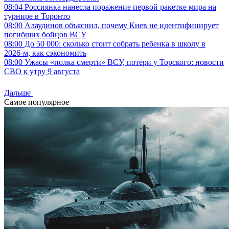
08:04
Россиянка нанесла поражение первой ракетке мира на
турнире в Торонто
08:00
Алаудинов объяснил, почему Киев не идентифицирует
погибших бойцов ВСУ
08:00
До 50 000: сколько стоит собрать ребенка в школу в
2026-м, как сэкономить
08:00
Ужасы «полка смерти» ВСУ, потери у Торского: новости
СВО к утру 9 августа
Дальше
Самое популярное