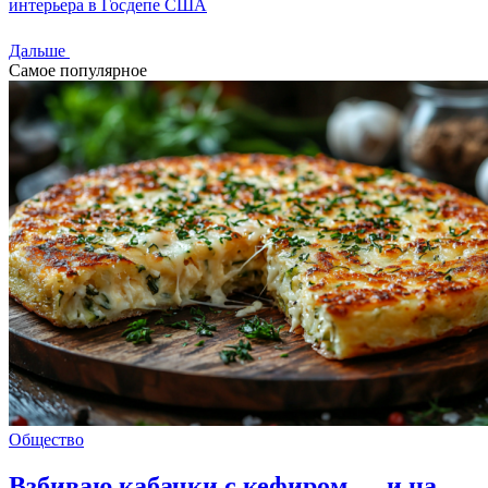
интерьера в Госдепе США
Дальше
Самое популярное
Общество
Взбиваю кабачки с кефиром — и на