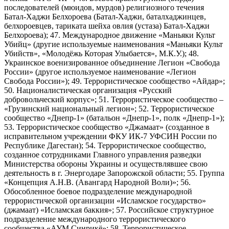
последователей (мюидов, мурдов) религиозного течения
Батал-Хаджи Белхороева (Батал-Хаджи, баталхаджинцев,
белхороевцев, тариката шейха овлия (устаза) Батал-Хаджи
Белхороева); 47. Международное движение «Маньяки Культ
Убийц» (другие используемые наименования «Маньяки Культ
Убийств», «Молодёжь Которая Улыбается», М.К.У.); 48.
Украинское военизированное объединение Легион «Свобода
России» (другое используемое наименование «Легион
Свобода России»); 49. Террористическое сообщество «Айдар»;
50. Националистическая организация «Русский
добровольческий корпус»; 51. Террористическое сообщество –
«Грузинский национальный легион»; 52. Террористическое
сообщество «Днепр-1» (батальон «Днепр-1», полк «Днепр-1»);
53. Террористическое сообщество «Джамаат» (созданное в
исправительном учреждении ФКУ ИК-7 УФСИН России по
Республике Дагестан); 54. Террористическое сообщество,
созданное сотрудниками Главного управления разведки
Министерства обороны Украины и осуществлявшее свою
деятельность в г. Энергодаре Запорожской области; 55. Группа
«Концепция А.Н.В. (Авангард Народной Воли)»; 56.
Обособленное боевое подразделение международной
террористической организации «Исламское государство»
(джамаат) «Исламская баккия»; 57. Российское структурное
подразделение международного террористического
сообщества «АУМ Синрикё»; 58. Террористическое