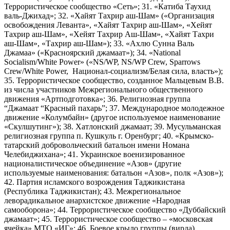
Террористическое сообщество «Сеть»; 31. «Катиба Таухид
валь-Джихад»; 32. «Хайят Тахрир аш-Шам» («Организация
освобождения Леванта», «Хайят Тахрир аш-Шам», «Хейят
Тахрир аш-Шам», «Хейят Тахрир Аш-Шам», «Хайят Тахри
аш-Шам», «Тахрир аш-Шам»); 33. «Ахлю Сунна Валь
Джамаа» («Красноярский джамаат»); 34. «National
Socialism/White Power» («NS/WP, NS/WP Crew, Sparrows
Crew/White Power, Национал-социализм/Белая сила, власть»);
35. Террористическое сообщество, созданное Мальцевым В.В.
из числа участников Межрегионального общественного
движения «Артподготовка»; 36. Религиозная группа
“Джамаат “Красный пахарь”; 37. Международное молодежное
движение «Колумбайн» (другое используемое наименование
«Скулшутинг»); 38. Хатлонский джамаат; 39. Мусульманская
религиозная группа п. Кушкуль г. Оренбург; 40. «Крымско-
татарский добровольческий батальон имени Номана
Челебиджихана»; 41. Украинское военизированное
националистическое объединение «Азов» (другие
используемые наименования: батальон «Азов», полк «Азов»);
42. Партия исламского возрождения Таджикистана
(Республика Таджикистан); 43. Межрегиональное
леворадикальное анархистское движение «Народная
самооборона»; 44. Террористическое сообщество «Дуббайский
джамаат»; 45. Террористическое сообщество – «московская
ячейка» МТО «ИГ»; 46. Боевое крыло группы (вирда)