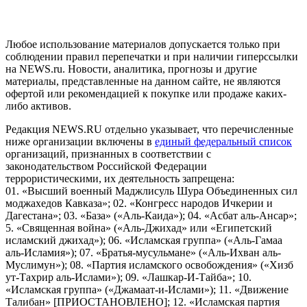
пользователей сети "Интернет", находящихся на территории
Российской Федерации)
Любое использование материалов допускается только при
соблюдении правил перепечатки и при наличии гиперссылки
на NEWS.ru. Новости, аналитика, прогнозы и другие
материалы, представленные на данном сайте, не являются
офертой или рекомендацией к покупке или продаже каких-
либо активов.
Редакция NEWS.RU отдельно указывает, что перечисленные
ниже организации включены в
единый федеральный список
организаций, признанных в соответствии с
законодательством Российской Федерации
террористическими, их деятельность запрещена:
01. «Высший военный Маджлисуль Шура Объединенных сил
моджахедов Кавказа»; 02. «Конгресс народов Ичкерии и
Дагестана»; 03. «База» («Аль-Каида»); 04. «Асбат аль-Ансар»;
5. «Священная война» («Аль-Джихад» или «Египетский
исламский джихад»); 06. «Исламская группа» («Аль-Гамаа
аль-Исламия»); 07. «Братья-мусульмане» («Аль-Ихван аль-
Муслимун»); 08. «Партия исламского освобождения» («Хизб
ут-Тахрир аль-Ислами»); 09. «Лашкар-И-Тайба»; 10.
«Исламская группа» («Джамаат-и-Ислами»); 11. «Движение
Талибан» [ПРИОСТАНОВЛЕНО]; 12. «Исламская партия