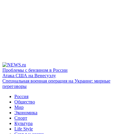
Проблемы с бензином в России
Атака США на Венесуэлу
Специальная военная операция на Украине: мирные
переговоры
Россия
Общество
Мир
Экономика
Спорт
Культура
Life Style