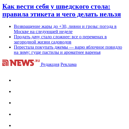
Как вести себя у шведского стола:
правила этикета и чего делать нельзя
Возвращение жары до +30, ливни и грозы: погода в
Москве на следующей неделе
Продать дачу стало сложнее: все о переменах в
загородной жизни садоводов
Перестала покупать джемы — варю яблочное повидло
на зиму: гуще пастилы и ароматнее варенья
Редакция
Реклама