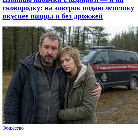
сковородку: на завтрак подаю лепешку
вкуснее пиццы и без дрожжей
Общество