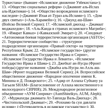
Туркестана» (бывшее «Исламское движение Узбекистана»);
13. «Общество социальных реформ» («Джамият аль-Ислах
аль-Иджтимаи»); 14. «Общество возрождения исламского
наследия» («Джамият Ихья ат-Тураз аль-Ислами»); 15. «Дом
двух святых» («Аль-Харамейн»); 16. «Джунд аш-Шам»
(Войско Великой Сирии); 17. «Исламский джихад – Джамаат
моджахедов»; 18. «Аль-Каида в странах исламского Магриба»;
19. «Имарат Кавказ» («Кавказский Эмират»); 20. «Синдикат
«Автономная боевая террористическая организация (АБТО)»;
21. Террористическое сообщество – структурное
подразделение организации «Правый сектор» на территории
Республики Крым; 22. «Исламское государство» (другие
названия: «Исламское Государство Ирака и Сирии»,
«Исламское Государство Ирака и Леванта», «Исламское
Государство Ирака и Шама»); 23. Джебхат ан-Нусра (Фронт
победы) (другие названия: «Джабха аль-Нусра ли-Ахль аш-
Шам» (Фронт поддержки Великой Сирии); 24. Всероссийское
общественное движение «Народное ополчение имени К.
Минина и Д. Пожарского»; 25. «Аджр от Аллаха Субхану уа
Тагьаля SHAM» (Благословение от Аллаха милоственного и
милосердного СИРИЯ); 26. Международное религиозное
объединение «АУМ Синрике» (AumShinrikyo, AUM, Aleph);
27. «Муджахеды джамаата Ат-Тавхида Валь-Джихад»; 28.
«Чистопольский Джамаат»; 29. «Рохнамо ба суи давлати
исломи» («Путеводитель в исламское государство»); 30.