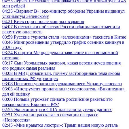
04:55
Лерчек не сможет распоряжаться своим Rolls-Royce и 45
млн рублей
04:35
«Вариант B»: экс-министр обороны Украины выдвинул
ультиматум Зеленскому
04:21
Киев горит после мощных взрывов
04:07
В нескольких областях России официально отменили
ракетную опасность
03:59
Русские туристы стали «заложниками» таксиста в Китае
03:46
Минпросвещения утвердило график осенних каникул в
2026 году
03:24
В партии Мерца сделали заявление о его возможной
отставке
03:17
Сын Усольцевых раскрыл, какая версия исчезновения
его родных самая реальная
03:08
В МИД объяснили, почему застопорилась тема якобы
похищенных РФ украинцев
03:08
Пентагон уволил поддерживавшего Украину генерала
03:03
«Инструмент пропаганды»: сооснователь «Википедии»
дал ей оценку
03:00
Польша угрожает сбивать российские ракеты: это
начало войны Европы с РФ?
02:55
Экс-министра в США наказали за утечку данных
02:51
Хуснуллин рассказал о ситуации на трассе
«Новороссия»
02:45
«Мне нравятся люстры»: Трамп нашел новую деталь