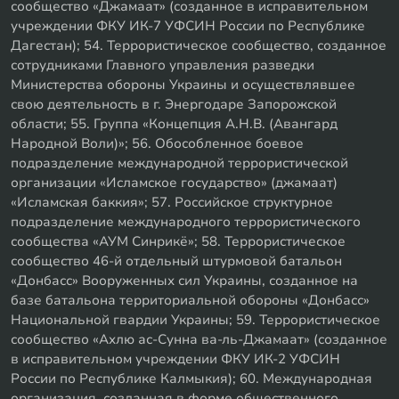
сообщество «Джамаат» (созданное в исправительном
учреждении ФКУ ИК-7 УФСИН России по Республике
Дагестан); 54. Террористическое сообщество, созданное
сотрудниками Главного управления разведки
Министерства обороны Украины и осуществлявшее
свою деятельность в г. Энергодаре Запорожской
области; 55. Группа «Концепция А.Н.В. (Авангард
Народной Воли)»; 56. Обособленное боевое
подразделение международной террористической
организации «Исламское государство» (джамаат)
«Исламская баккия»; 57. Российское структурное
подразделение международного террористического
сообщества «АУМ Синрикё»; 58. Террористическое
сообщество 46-й отдельный штурмовой батальон
«Донбасс» Вооруженных сил Украины, созданное на
базе батальона территориальной обороны «Донбасс»
Национальной гвардии Украины; 59. Террористическое
сообщество «Ахлю ас-Сунна ва-ль-Джамаат» (созданное
в исправительном учреждении ФКУ ИК-2 УФСИН
России по Республике Калмыкия); 60. Международная
организация, созданная в форме общественного