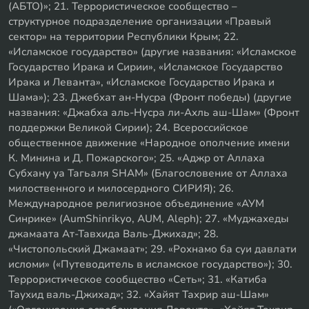
(АБТО)»; 21. Террористическое сообщество –
структурное подразделение организации «Правый
сектор» на территории Республики Крым; 22.
«Исламское государство» (другие названия: «Исламское
Государство Ирака и Сирии», «Исламское Государство
Ирака и Леванта», «Исламское Государство Ирака и
Шама»); 23. Джебхат ан-Нусра (Фронт победы) (другие
названия: «Джабха аль-Нусра ли-Ахль аш-Шам» (Фронт
поддержки Великой Сирии); 24. Всероссийское
общественное движение «Народное ополчение имени
К. Минина и Д. Пожарского»; 25. «Аджр от Аллаха
Субхану уа Тагьаля SHAM» (Благословение от Аллаха
милоственного и милосердного СИРИЯ); 26.
Международное религиозное объединение «АУМ
Синрике» (AumShinrikyo, AUM, Aleph); 27. «Муджахеды
джамаата Ат-Тавхида Валь-Джихад»; 28.
«Чистопольский Джамаат»; 29. «Рохнамо ба суи давлати
исломи» («Путеводитель в исламское государство»); 30.
Террористическое сообщество «Сеть»; 31. «Катиба
Таухид валь-Джихад»; 32. «Хайят Тахрир аш-Шам»