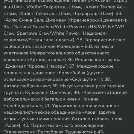
(«Организация освобождения Леванта», «Хайят Тахрир
аш-Шам», «Хейят Тахрир аш-Шам», «Хейят Тахрир Аш-
Шам», «Хайят Тахри аш-Шам», «Тахрир аш-Шам»); 33.
«Ахлю Сунна Валь Джамаа» («Красноярский джамаат»);
34. «National Socialism/White Power» («NS/WP, NS/WP
Crew, Sparrows Crew/White Power, Национал-
социализм/Белая сила, власть»); 35. Террористическое
сообщество, созданное Мальцевым В.В. из числа
участников Межрегионального общественного
движения «Артподготовка»; 36. Религиозная группа
“Джамаат “Красный пахарь”; 37. Международное
молодежное движение «Колумбайн» (другое
используемое наименование «Скулшутинг»); 38.
Хатлонский джамаат; 39. Мусульманская религиозная
группа п. Кушкуль г. Оренбург; 40. «Крымско-татарский
добровольческий батальон имени Номана
Челебиджихана»; 41. Украинское военизированное
националистическое объединение «Азов» (другие
используемые наименования: батальон «Азов», полк
«Азов»); 42. Партия исламского возрождения
Таджикистана (Республика Таджикистан); 43.