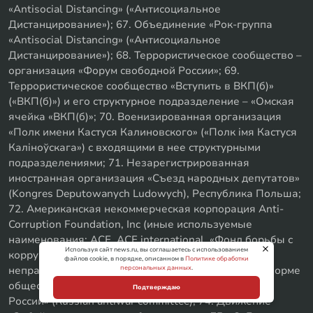
«Antisocial Distancing» («Антисоциальное
Дистанцирование»); 67. Объединение «Рок-группа
«Antisocial Distancing» («Антисоциальное
Дистанцирование»); 68. Террористическое сообщество –
организация «Форум свободной России»; 69.
Террористическое сообщество «Вступить в ВКП(б)»
(«ВКП(б)») и его структурное подразделение – «Омская
ячейка «ВКП(б)»; 70. Военизированная организация
«Полк имени Кастуся Калиновского» («Полк iмя Кастуся
Калiноўскага») с входящими в нее структурными
подразделениями; 71. Незарегистрированная
иностранная организация «Съезд народных депутатов»
(Kongres Deputowanych Ludowych), Республика Польша;
72. Американская некоммерческая корпорация Anti-
Corruption Foundation, Inc (иные используемые
наименования: ACF, ACF international, «Фонд борьбы с
Используя сайт news.ru, вы соглашаетесь с использованием
коррупцией, Инк.»); 73. Международная
файлов cookie, в порядке, описанном в
Политике обработки
персональных данных
.
неправительственная организация, созданная в форме
общественного движения, «Антивоенный комитет
Подтверждаю
России» (Russian antiwar committee); 74. Движение