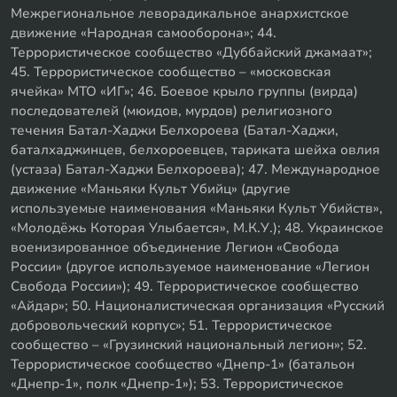
Межрегиональное леворадикальное анархистское
движение «Народная самооборона»; 44.
Террористическое сообщество «Дуббайский джамаат»;
45. Террористическое сообщество – «московская
ячейка» МТО «ИГ»; 46. Боевое крыло группы (вирда)
последователей (мюидов, мурдов) религиозного
течения Батал-Хаджи Белхороева (Батал-Хаджи,
баталхаджинцев, белхороевцев, тариката шейха овлия
(устаза) Батал-Хаджи Белхороева); 47. Международное
движение «Маньяки Культ Убийц» (другие
используемые наименования «Маньяки Культ Убийств»,
«Молодёжь Которая Улыбается», М.К.У.); 48. Украинское
военизированное объединение Легион «Свобода
России» (другое используемое наименование «Легион
Свобода России»); 49. Террористическое сообщество
«Айдар»; 50. Националистическая организация «Русский
добровольческий корпус»; 51. Террористическое
сообщество – «Грузинский национальный легион»; 52.
Террористическое сообщество «Днепр-1» (батальон
«Днепр-1», полк «Днепр-1»); 53. Террористическое