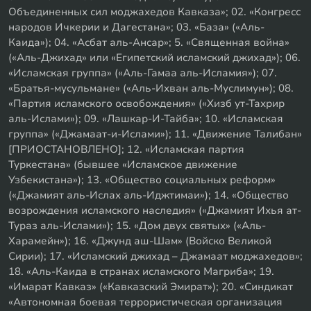
Объединенных сил моджахедов Кавказа»; 02. «Конгресс
народов Ичкерии и Дагестана»; 03. «База» («Аль-
Каида»); 04. «Асбат аль-Ансар»; 5. «Священная война»
(«Аль-Джихад» или «Египетский исламский джихад»); 06.
«Исламская группа» («Аль-Гамаа аль-Исламия»); 07.
«Братья-мусульмане» («Аль-Ихван аль-Муслимун»); 08.
«Партия исламского освобождения» («Хизб ут-Тахрир
аль-Ислами»); 09. «Лашкар-И-Тайба»; 10. «Исламская
группа» («Джамаат-и-Ислами»); 11. «Движение Талибан»
[ПРИОСТАНОВЛЕНО]; 12. «Исламская партия
Туркестана» (бывшее «Исламское движение
Узбекистана»); 13. «Общество социальных реформ»
(«Джамият аль-Ислах аль-Иджтимаи»); 14. «Общество
возрождения исламского наследия» («Джамият Ихья ат-
Тураз аль-Ислами»); 15. «Дом двух святых» («Аль-
Харамейн»); 16. «Джунд аш-Шам» (Войско Великой
Сирии); 17. «Исламский джихад – Джамаат моджахедов»;
18. «Аль-Каида в странах исламского Магриба»; 19.
«Имарат Кавказ» («Кавказский Эмират»); 20. «Синдикат
«Автономная боевая террористическая организация