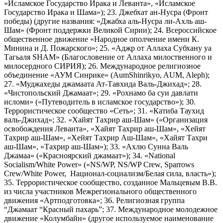
«Исламское Государство Ирака и Леванта», «Исламское
Государство Ирака и Шама»); 23. Джебхат ан-Нусра (Фронт
победы) (другие названия: «Джабха аль-Нусра ли-Ахль аш-
Шам» (Фронт поддержки Великой Сирии); 24. Всероссийское
общественное движение «Народное ополчение имени К.
Минина и Д. Пожарского»; 25. «Аджр от Аллаха Субхану уа
Тагьаля SHAM» (Благословение от Аллаха милоственного и
милосердного СИРИЯ); 26. Международное религиозное
объединение «АУМ Синрике» (AumShinrikyo, AUM, Aleph);
27. «Муджахеды джамаата Ат-Тавхида Валь-Джихад»; 28.
«Чистопольский Джамаат»; 29. «Рохнамо ба суи давлати
исломи» («Путеводитель в исламское государство»); 30.
Террористическое сообщество «Сеть»; 31. «Катиба Таухид
валь-Джихад»; 32. «Хайят Тахрир аш-Шам» («Организация
освобождения Леванта», «Хайят Тахрир аш-Шам», «Хейят
Тахрир аш-Шам», «Хейят Тахрир Аш-Шам», «Хайят Тахри
аш-Шам», «Тахрир аш-Шам»); 33. «Ахлю Сунна Валь
Джамаа» («Красноярский джамаат»); 34. «National
Socialism/White Power» («NS/WP, NS/WP Crew, Sparrows
Crew/White Power, Национал-социализм/Белая сила, власть»);
35. Террористическое сообщество, созданное Мальцевым В.В.
из числа участников Межрегионального общественного
движения «Артподготовка»; 36. Религиозная группа
“Джамаат “Красный пахарь”; 37. Международное молодежное
движение «Колумбайн» (другое используемое наименование