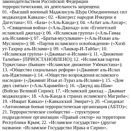
законодательством Российской Федерации
террористическими, их деятельность запрещена:
01. «Высший военный Маджлисуль Шура Объединенных сил
моджахедов Кавказа»; 02. «Конгресс народов Ичкерии и
Дагестана»; 03. «База» («Аль-Каида»); 04. «Асбат аль-Ансар»;
5. «Священная война» («Аль-Джихад» или «Египетский
исламский джихад»); 06. «Исламская группа» («Аль-Гамаа
аль-Исламия»); 07. «Братья-мусульмане» («Аль-Ихван аль-
Муслимун»); 08. «Партия исламского освобождения» («Хизб
ут-Тахрир аль-Ислами»); 09. «Лашкар-И-Тайба»; 10.
«Исламская группа» («Джамаат-и-Ислами»); 11. «Движение
Талибан» [ПРИОСТАНОВЛЕНО]; 12. «Исламская партия
Туркестана» (бывшее «Исламское движение Узбекистана»);
13. «Общество социальных реформ» («Джамият аль-Ислах
аль-Иджтимаи»); 14. «Общество возрождения исламского
наследия» («Джамият Ихья ат-Тураз аль-Ислами»); 15. «Дом
двух святых» («Аль-Харамейн»); 16. «Джунд аш-Шам»
(Войско Великой Сирии); 17. «Исламский джихад – Джамаат
моджахедов»; 18. «Аль-Каида в странах исламского Магриба»;
19. «Имарат Кавказ» («Кавказский Эмират»); 20. «Синдикат
«Автономная боевая террористическая организация (АБТО)»;
21. Террористическое сообщество – структурное
подразделение организации «Правый сектор» на территории
Республики Крым; 22. «Исламское государство» (другие
названия: «Исламское Государство Ирака и Сирии»,