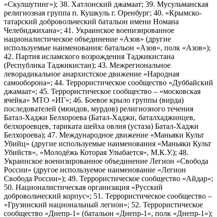
«Скулшутинг»); 38. Хатлонский джамаат; 39. Мусульманская
религиозная группа п. Кушкуль г. Оренбург; 40. «Крымско-
татарский добровольческий батальон имени Номана
Челебиджихана»; 41. Украинское военизированное
националистическое объединение «Азов» (другие
используемые наименования: батальон «Азов», полк «Азов»);
42. Партия исламского возрождения Таджикистана
(Республика Таджикистан); 43. Межрегиональное
леворадикальное анархистское движение «Народная
самооборона»; 44. Террористическое сообщество «Дуббайский
джамаат»; 45. Террористическое сообщество – «московская
ячейка» МТО «ИГ»; 46. Боевое крыло группы (вирда)
последователей (мюидов, мурдов) религиозного течения
Батал-Хаджи Белхороева (Батал-Хаджи, баталхаджинцев,
белхороевцев, тариката шейха овлия (устаза) Батал-Хаджи
Белхороева); 47. Международное движение «Маньяки Культ
Убийц» (другие используемые наименования «Маньяки Культ
Убийств», «Молодёжь Которая Улыбается», М.К.У.); 48.
Украинское военизированное объединение Легион «Свобода
России» (другое используемое наименование «Легион
Свобода России»); 49. Террористическое сообщество «Айдар»;
50. Националистическая организация «Русский
добровольческий корпус»; 51. Террористическое сообщество –
«Грузинский национальный легион»; 52. Террористическое
сообщество «Днепр-1» (батальон «Днепр-1», полк «Днепр-1»);