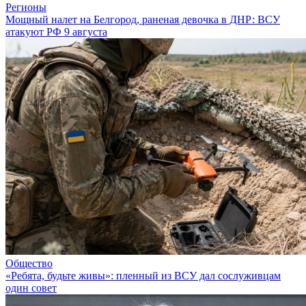
Регионы
Мощный налет на Белгород, раненая девочка в ДНР: ВСУ
атакуют РФ 9 августа
Общество
«Ребята, будьте живы»: пленный из ВСУ дал сослуживцам
один совет