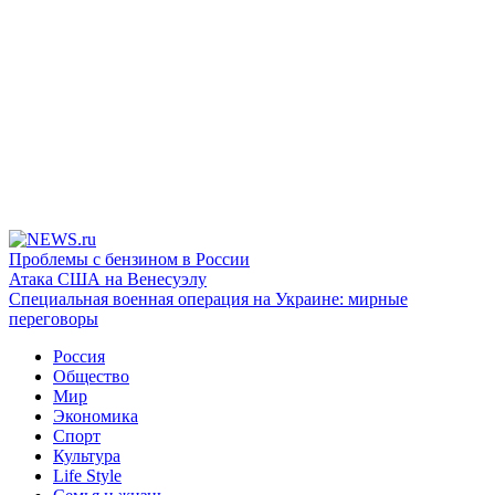
Проблемы с бензином в России
Атака США на Венесуэлу
Специальная военная операция на Украине: мирные
переговоры
Россия
Общество
Мир
Экономика
Спорт
Культура
Life Style