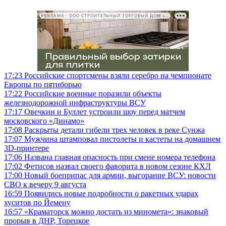
РЕКЛАМА • ООО СТРОИТЕЛЬНЫЙ ТОРГОВЫЙ ДОМ «ПЕТРОВИЧ», ИНН 7802348846
17:23
Российские спортсмены взяли серебро на чемпионате
Европы по пятиборью
17:22
Российские военные поразили объекты
железнодорожной инфраструктуры ВСУ
17:17
Овечкин и Буллет устроили шоу перед матчем
московского «Динамо»
17:08
Раскрыты детали гибели трех человек в реке Сунжа
17:07
Мужчина штамповал пистолеты и кастеты на домашнем
3D-принтере
17:06
Названа главная опасность при смене номера телефона
17:02
Фетисов назвал своего фаворита в новом сезоне КХЛ
17:00
Новый боеприпас для армии, выгорание ВСУ: новости
СВО к вечеру 9 августа
16:59
Появились новые подробности о ракетных ударах
хуситов по Йемену
16:57
«Краматорск можно достать из миномета»: знаковый
прорыв в ДНР, Торецкое