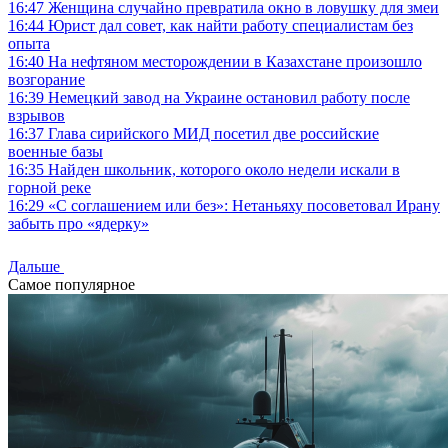
16:47
Женщина случайно превратила окно в ловушку для змеи
16:44
Юрист дал совет, как найти работу специалистам без
опыта
16:40
На нефтяном месторождении в Казахстане произошло
возгорание
16:39
Немецкий завод на Украине остановил работу после
взрывов
16:37
Глава сирийского МИД посетил две российские
военные базы
16:35
Найден школьник, которого около недели искали в
горной реке
16:29
«С соглашением или без»: Нетаньяху посоветовал Ирану
забыть про «ядерку»
Дальше
Самое популярное