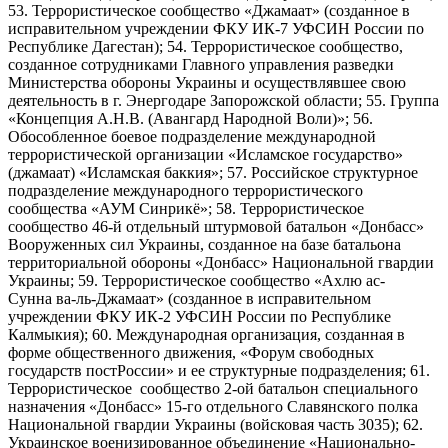
53. Террористическое сообщество «Джамаат» (созданное в
исправительном учреждении ФКУ ИК-7 УФСИН России по
Республике Дагестан); 54. Террористическое сообщество,
созданное сотрудниками Главного управления разведки
Министерства обороны Украины и осуществлявшее свою
деятельность в г. Энергодаре Запорожской области; 55. Группа
«Концепция А.Н.В. (Авангард Народной Воли)»; 56.
Обособленное боевое подразделение международной
террористической организации «Исламское государство»
(джамаат) «Исламская баккия»; 57. Российское структурное
подразделение международного террористического
сообщества «АУМ Синрикё»; 58. Террористическое
сообщество 46-й отдельный штурмовой батальон «Донбасс»
Вооруженных сил Украины, созданное на базе батальона
территориальной обороны «Донбасс» Национальной гвардии
Украины; 59. Террористическое сообщество «Ахлю ас-
Сунна ва-ль-Джамаат» (созданное в исправительном
учреждении ФКУ ИК-2 УФСИН России по Республике
Калмыкия); 60. Международная организация, созданная в
форме общественного движения, «Форум свободных
государств постРоссии» и ее структурные подразделения; 61.
Террористическое сообщество 2-ой батальон специального
назначения «Донбасс» 15-го отдельного Славянского полка
Национальной гвардии Украины (войсковая часть 3035); 62.
Украинское военизированное объединение «Национально-