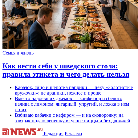
Семья и жизнь
Как вести себя у шведского стола:
правила этикета и чего делать нельзя
Кабачок, яйцо и щепотка паприки — пеку «Золотистые
кружочки»: не драники, нежнее и проще
Вместо надоевших джемов — конфитюр из белого
налива с лимоном: янтарный, упругий, и ложка в нем
стоит
Взбиваю кабачки с кефиром — и на сковородку: на
завтрак подаю лепешку вкуснее пиццы и без дрожжей
Редакция
Реклама