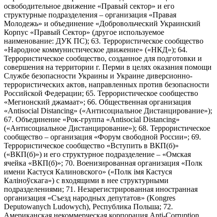
освободительное движение «Правый сектор» и его
структурные подразделения – организация «Правая
Молодежь» и объединение «Добровольческий Украинский
Корпус «Правый Сектор» (другое используемое
наименование: ДУК ПС); 63. Террористическое сообщество
«Народное коммунистическое движение» («НКД»); 64.
Террористическое сообщество, созданное для подготовки и
совершения на территории г. Перми в целях оказания помощи
Службе безопасности Украины и Украине диверсионно-
террористических актов, направленных против безопасности
Российской Федерации; 65. Террористическое сообщество
«Мегионский джамаат»; 66. Общественная организация
«Antisocial Distancing» («Антисоциальное Дистанцирование»);
67. Объединение «Рок-группа «Antisocial Distancing»
(«Антисоциальное Дистанцирование»); 68. Террористическое
сообщество – организация «Форум свободной России»; 69.
Террористическое сообщество «Вступить в ВКП(б)»
(«ВКП(б)») и его структурное подразделение – «Омская
ячейка «ВКП(б)»; 70. Военизированная организация «Полк
имени Кастуся Калиновского» («Полк iмя Кастуся
Калiноўскага») с входящими в нее структурными
подразделениями; 71. Незарегистрированная иностранная
организация «Съезд народных депутатов» (Kongres
Deputowanych Ludowych), Республика Польша; 72.
Американская некоммерческая корпорация Anti-Corruption