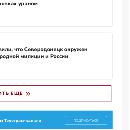
ровках ураном
вили, что Северодонецк окружен
родной милиции и России
ИТЬ ЕЩЕ
ем Телеграм-канале
ПОДПИСАТЬСЯ