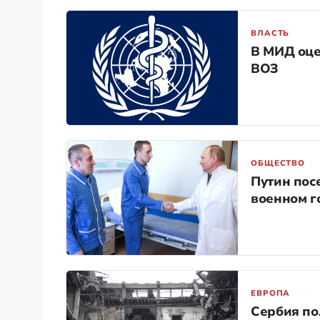
ВЛАСТЬ
В МИД оце
ВОЗ
ОБЩЕСТВО
Путин пос
военном г
ЕВРОПА
Сербия по