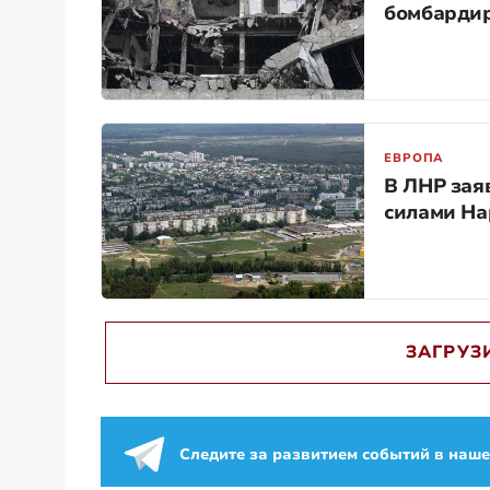
бомбарди
ЕВРОПА
В ЛНР зая
силами На
ЗАГРУЗ
Следите за развитием событий в наш