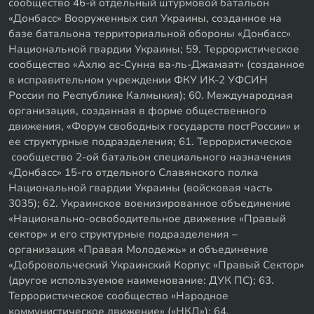
сообщество 46-й отдельный штурмовой батальон
«Донбасс» Вооруженных сил Украины, созданное на
базе батальона территориальной обороны «Донбасс»
Национальной гвардии Украины; 59. Террористическое
сообщество «Ахлю ас-Сунна ва-ль-Джамаат» (созданное
в исправительном учреждении ФКУ ИК-2 УФСИН
России по Республике Калмыкия); 60. Международная
организация, созданная в форме общественного
движения, «Форум свободных государств постРоссии» и
ее структурные подразделения; 61. Террористическое
сообщество 2-ой батальон специального назначения
«Донбасс» 15-го отдельного Славянского полка
Национальной гвардии Украины (войсковая часть
3035); 62. Украинское военизированное объединение
«Национально-освободительное движение «Правый
сектор» и его структурные подразделения –
организация «Правая Молодежь» и объединение
«Добровольческий Украинский Корпус «Правый Сектор»
(другое используемое наименование: ДУК ПС); 63.
Террористическое сообщество «Народное
коммунистическое движение» («НКД»); 64.