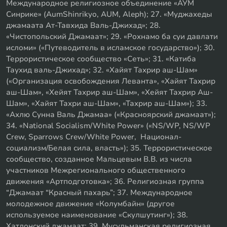
Международное религиозное объединение «АУМ
Синрике» (AumShinrikyo, AUM, Aleph); 27. «Муджахеды
джамаата Ат-Тавхида Валь-Джихад»; 28.
«Чистопольский Джамаат»; 29. «Рохнамо ба суи давлати
исломи» («Путеводитель в исламское государство»); 30.
Террористическое сообщество «Сеть»; 31. «Катиба
Таухид валь-Джихад»; 32. «Хайят Тахрир аш-Шам»
(«Организация освобождения Леванта», «Хайят Тахрир
аш-Шам», «Хейят Тахрир аш-Шам», «Хейят Тахрир Аш-
Шам», «Хайят Тахри аш-Шам», «Тахрир аш-Шам»); 33.
«Ахлю Сунна Валь Джамаа» («Красноярский джамаат»);
34. «National Socialism/White Power» («NS/WP, NS/WP
Crew, Sparrows Crew/White Power, Национал-
социализм/Белая сила, власть»); 35. Террористическое
сообщество, созданное Мальцевым В.В. из числа
участников Межрегионального общественного
движения «Артподготовка»; 36. Религиозная группа
“Джамаат “Красный пахарь”; 37. Международное
молодежное движение «Колумбайн» (другое
используемое наименование «Скулшутинг»); 38.
Хатлонский джамаат; 39. Мусульманская религиозная