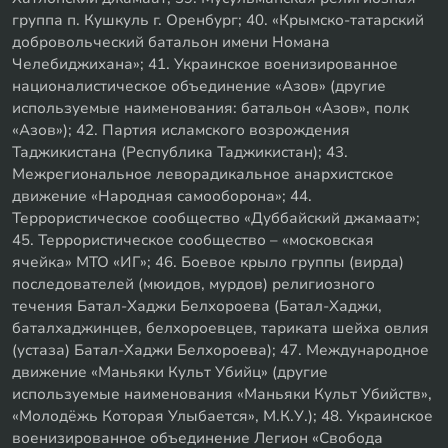
группа п. Кушкуль г. Оренбург; 40. «Крымско-татарский
добровольческий батальон имени Номана
Челебиджихана»; 41. Украинское военизированное
националистическое объединение «Азов» (другие
используемые наименования: батальон «Азов», полк
«Азов»); 42. Партия исламского возрождения
Таджикистана (Республика Таджикистан); 43.
Межрегиональное леворадикальное анархистское
движение «Народная самооборона»; 44.
Террористическое сообщество «Дуббайский джамаат»;
45. Террористическое сообщество – «московская
ячейка» МТО «ИГ»; 46. Боевое крыло группы (вирда)
последователей (мюидов, мурдов) религиозного
течения Батал-Хаджи Белхороева (Батал-Хаджи,
баталхаджинцев, белхороевцев, тариката шейха овлия
(устаза) Батал-Хаджи Белхороева); 47. Международное
движение «Маньяки Культ Убийц» (другие
используемые наименования «Маньяки Культ Убийств»,
«Молодёжь Которая Улыбается», М.К.У.); 48. Украинское
военизированное объединение Легион «Свобода