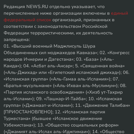
Редакция NEWS.RU отдельно указывает, что
перечисленные ниже организации включены в
единый
федеральный список
организаций, признанных в
соответствии с законодательством Российской
Федерации террористическими, их деятельность
запрещена:
01. «Высший военный Маджлисуль Шура
Объединенных сил моджахедов Кавказа»; 02. «Конгресс
народов Ичкерии и Дагестана»; 03. «База» («Аль-
Каида»); 04. «Асбат аль-Ансар»; 5. «Священная война»
(«Аль-Джихад» или «Египетский исламский джихад»); 06.
«Исламская группа» («Аль-Гамаа аль-Исламия»); 07.
«Братья-мусульмане» («Аль-Ихван аль-Муслимун»); 08.
«Партия исламского освобождения» («Хизб ут-Тахрир
аль-Ислами»); 09. «Лашкар-И-Тайба»; 10. «Исламская
группа» («Джамаат-и-Ислами»); 11. «Движение Талибан»
[ПРИОСТАНОВЛЕНО]; 12. «Исламская партия
Туркестана» (бывшее «Исламское движение
Узбекистана»); 13. «Общество социальных реформ»
(«Джамият аль-Ислах аль-Иджтимаи»); 14. «Общество