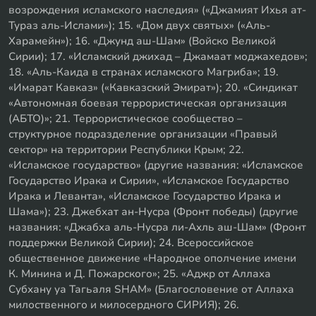
возрождения исламского наследия» («Джамият Ихья ат-
Тураз аль-Ислами»); 15. «Дом двух святых» («Аль-
Харамейн»); 16. «Джунд аш-Шам» (Войско Великой
Сирии); 17. «Исламский джихад – Джамаат моджахедов»;
18. «Аль-Каида в странах исламского Магриба»; 19.
«Имарат Кавказ» («Кавказский Эмират»); 20. «Синдикат
«Автономная боевая террористическая организация
(АБТО)»; 21. Террористическое сообщество –
структурное подразделение организации «Правый
сектор» на территории Республики Крым; 22.
«Исламское государство» (другие названия: «Исламское
Государство Ирака и Сирии», «Исламское Государство
Ирака и Леванта», «Исламское Государство Ирака и
Шама»); 23. Джебхат ан-Нусра (Фронт победы) (другие
названия: «Джабха аль-Нусра ли-Ахль аш-Шам» (Фронт
поддержки Великой Сирии); 24. Всероссийское
общественное движение «Народное ополчение имени
К. Минина и Д. Пожарского»; 25. «Аджр от Аллаха
Субхану уа Тагьаля SHAM» (Благословение от Аллаха
милоственного и милосердного СИРИЯ); 26.