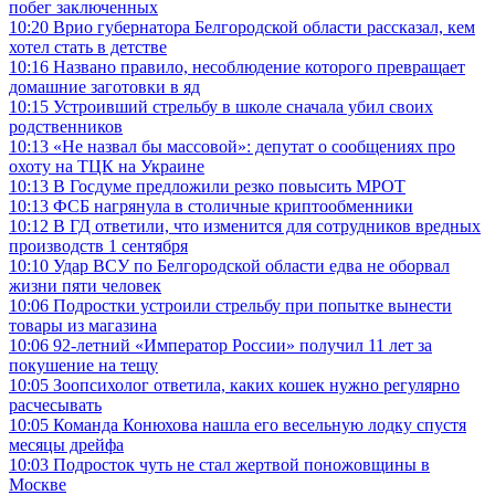
побег заключенных
10:20
Врио губернатора Белгородской области рассказал, кем
хотел стать в детстве
10:16
Названо правило, несоблюдение которого превращает
домашние заготовки в яд
10:15
Устроивший стрельбу в школе сначала убил своих
родственников
10:13
«Не назвал бы массовой»: депутат о сообщениях про
охоту на ТЦК на Украине
10:13
В Госдуме предложили резко повысить МРОТ
10:13
ФСБ нагрянула в столичные криптообменники
10:12
В ГД ответили, что изменится для сотрудников вредных
производств 1 сентября
10:10
Удар ВСУ по Белгородской области едва не оборвал
жизни пяти человек
10:06
Подростки устроили стрельбу при попытке вынести
товары из магазина
10:06
92-летний «Император России» получил 11 лет за
покушение на тещу
10:05
Зоопсихолог ответила, каких кошек нужно регулярно
расчесывать
10:05
Команда Конюхова нашла его весельную лодку спустя
месяцы дрейфа
10:03
Подросток чуть не стал жертвой поножовщины в
Москве