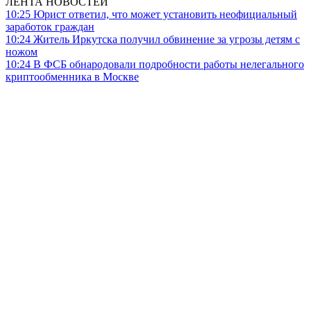
ЛЕНТА НОВОСТЕЙ
10:25
Юрист ответил, что может установить неофициальный
заработок граждан
10:24
Житель Иркутска получил обвинение за угрозы детям с
ножом
10:24
В ФСБ обнародовали подробности работы нелегального
криптообменника в Москве