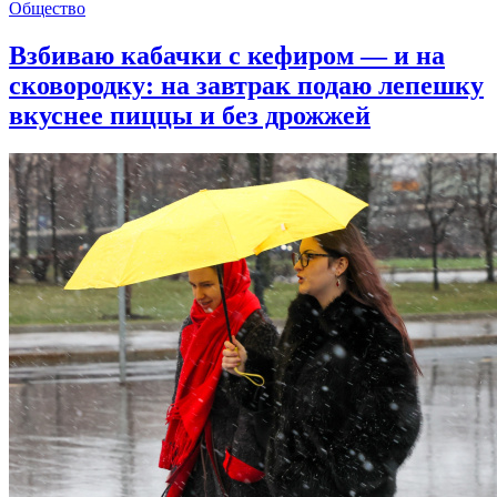
Общество
Взбиваю кабачки с кефиром — и на
сковородку: на завтрак подаю лепешку
вкуснее пиццы и без дрожжей