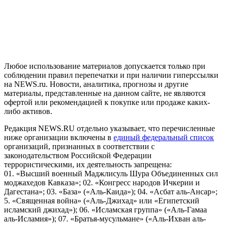
На информационном ресурсе NEWS.RU применяются
рекомендательные технологии (информационные технологии
предоставления информации на основе сбора, систематизации
и анализа сведений, относящихся к предпочтениям
пользователей сети "Интернет", находящихся на территории
Российской Федерации)
Любое использование материалов допускается только при
соблюдении правил перепечатки и при наличии гиперссылки
на NEWS.ru. Новости, аналитика, прогнозы и другие
материалы, представленные на данном сайте, не являются
офертой или рекомендацией к покупке или продаже каких-
либо активов.
Редакция NEWS.RU отдельно указывает, что перечисленные
ниже организации включены в
единый федеральный список
организаций, признанных в соответствии с
законодательством Российской Федерации
террористическими, их деятельность запрещена:
01. «Высший военный Маджлисуль Шура Объединенных сил
моджахедов Кавказа»; 02. «Конгресс народов Ичкерии и
Дагестана»; 03. «База» («Аль-Каида»); 04. «Асбат аль-Ансар»;
5. «Священная война» («Аль-Джихад» или «Египетский
исламский джихад»); 06. «Исламская группа» («Аль-Гамаа
аль-Исламия»); 07. «Братья-мусульмане» («Аль-Ихван аль-