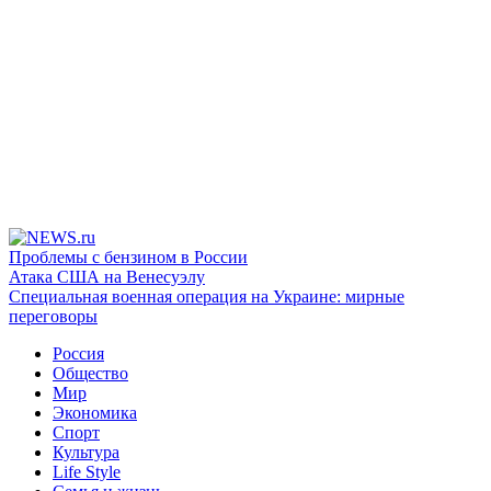
Проблемы с бензином в России
Атака США на Венесуэлу
Специальная военная операция на Украине: мирные
переговоры
Россия
Общество
Мир
Экономика
Спорт
Культура
Life Style