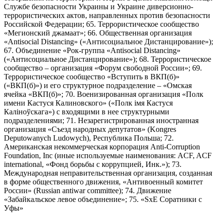
Службе безопасности Украины и Украине диверсионно-
террористических актов, направленных против безопасности
Российской Федерации; 65. Террористическое сообщество
«Мегионский джамаат»; 66. Общественная организация
«Antisocial Distancing» («Антисоциальное Дистанцирование»);
67. Объединение «Рок-группа «Antisocial Distancing»
(«Антисоциальное Дистанцирование»); 68. Террористическое
сообщество – организация «Форум свободной России»; 69.
Террористическое сообщество «Вступить в ВКП(б)»
(«ВКП(б)») и его структурное подразделение – «Омская
ячейка «ВКП(б)»; 70. Военизированная организация «Полк
имени Кастуся Калиновского» («Полк iмя Кастуся
Калiноўскага») с входящими в нее структурными
подразделениями; 71. Незарегистрированная иностранная
организация «Съезд народных депутатов» (Kongres
Deputowanych Ludowych), Республика Польша; 72.
Американская некоммерческая корпорация Anti-Corruption
Foundation, Inc (иные используемые наименования: ACF, ACF
international, «Фонд борьбы с коррупцией, Инк.»); 73.
Международная неправительственная организация, созданная
в форме общественного движения, «Антивоенный комитет
России» (Russian antiwar committee); 74. Движение
«Забайкальское левое объединение»; 75. «SxE Соратники с
Уфы»