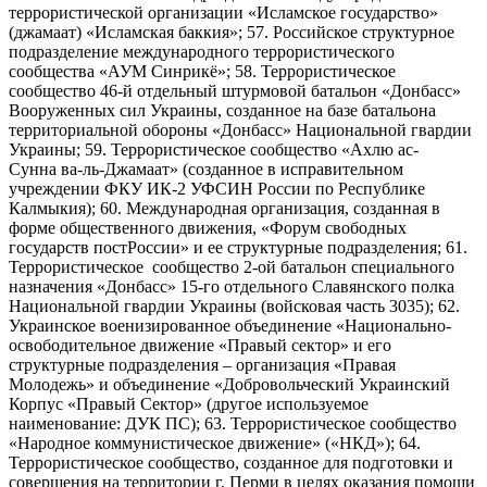
террористической организации «Исламское государство»
(джамаат) «Исламская баккия»; 57. Российское структурное
подразделение международного террористического
сообщества «АУМ Синрикё»; 58. Террористическое
сообщество 46-й отдельный штурмовой батальон «Донбасс»
Вооруженных сил Украины, созданное на базе батальона
территориальной обороны «Донбасс» Национальной гвардии
Украины; 59. Террористическое сообщество «Ахлю ас-
Сунна ва-ль-Джамаат» (созданное в исправительном
учреждении ФКУ ИК-2 УФСИН России по Республике
Калмыкия); 60. Международная организация, созданная в
форме общественного движения, «Форум свободных
государств постРоссии» и ее структурные подразделения; 61.
Террористическое сообщество 2-ой батальон специального
назначения «Донбасс» 15-го отдельного Славянского полка
Национальной гвардии Украины (войсковая часть 3035); 62.
Украинское военизированное объединение «Национально-
освободительное движение «Правый сектор» и его
структурные подразделения – организация «Правая
Молодежь» и объединение «Добровольческий Украинский
Корпус «Правый Сектор» (другое используемое
наименование: ДУК ПС); 63. Террористическое сообщество
«Народное коммунистическое движение» («НКД»); 64.
Террористическое сообщество, созданное для подготовки и
совершения на территории г. Перми в целях оказания помощи