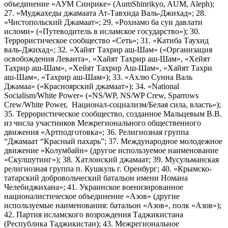
объединение «АУМ Синрике» (AumShinrikyo, AUM, Aleph);
27. «Муджахеды джамаата Ат-Тавхида Валь-Джихад»; 28.
«Чистопольский Джамаат»; 29. «Рохнамо ба суи давлати
исломи» («Путеводитель в исламское государство»); 30.
Террористическое сообщество «Сеть»; 31. «Катиба Таухид
валь-Джихад»; 32. «Хайят Тахрир аш-Шам» («Организация
освобождения Леванта», «Хайят Тахрир аш-Шам», «Хейят
Тахрир аш-Шам», «Хейят Тахрир Аш-Шам», «Хайят Тахри
аш-Шам», «Тахрир аш-Шам»); 33. «Ахлю Сунна Валь
Джамаа» («Красноярский джамаат»); 34. «National
Socialism/White Power» («NS/WP, NS/WP Crew, Sparrows
Crew/White Power, Национал-социализм/Белая сила, власть»);
35. Террористическое сообщество, созданное Мальцевым В.В.
из числа участников Межрегионального общественного
движения «Артподготовка»; 36. Религиозная группа
“Джамаат “Красный пахарь”; 37. Международное молодежное
движение «Колумбайн» (другое используемое наименование
«Скулшутинг»); 38. Хатлонский джамаат; 39. Мусульманская
религиозная группа п. Кушкуль г. Оренбург; 40. «Крымско-
татарский добровольческий батальон имени Номана
Челебиджихана»; 41. Украинское военизированное
националистическое объединение «Азов» (другие
используемые наименования: батальон «Азов», полк «Азов»);
42. Партия исламского возрождения Таджикистана
(Республика Таджикистан); 43. Межрегиональное