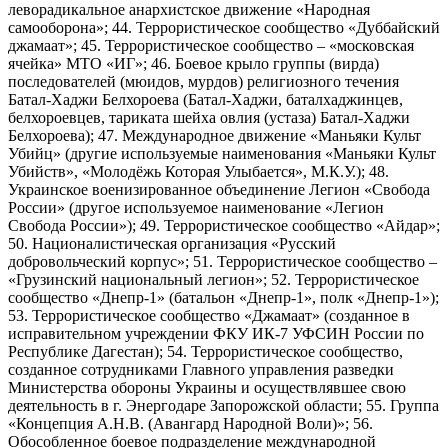
леворадикальное анархистское движение «Народная
самооборона»; 44. Террористическое сообщество «Дуббайский
джамаат»; 45. Террористическое сообщество – «московская
ячейка» МТО «ИГ»; 46. Боевое крыло группы (вирда)
последователей (мюидов, мурдов) религиозного течения
Батал-Хаджи Белхороева (Батал-Хаджи, баталхаджинцев,
белхороевцев, тариката шейха овлия (устаза) Батал-Хаджи
Белхороева); 47. Международное движение «Маньяки Культ
Убийц» (другие используемые наименования «Маньяки Культ
Убийств», «Молодёжь Которая Улыбается», М.К.У.); 48.
Украинское военизированное объединение Легион «Свобода
России» (другое используемое наименование «Легион
Свобода России»); 49. Террористическое сообщество «Айдар»;
50. Националистическая организация «Русский
добровольческий корпус»; 51. Террористическое сообщество –
«Грузинский национальный легион»; 52. Террористическое
сообщество «Днепр-1» (батальон «Днепр-1», полк «Днепр-1»);
53. Террористическое сообщество «Джамаат» (созданное в
исправительном учреждении ФКУ ИК-7 УФСИН России по
Республике Дагестан); 54. Террористическое сообщество,
созданное сотрудниками Главного управления разведки
Министерства обороны Украины и осуществлявшее свою
деятельность в г. Энергодаре Запорожской области; 55. Группа
«Концепция А.Н.В. (Авангард Народной Воли)»; 56.
Обособленное боевое подразделение международной