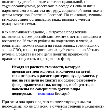
подготовку детей к школе является правильной, но
труднореализуемой, рассказала в беседе с Lenta.ru член
парламентского комитета по труду, социальной политике и
делам ветеранов Светлана Бессараб. По ее словам, лучшим
выходом станет организация таких выплат с учетом
нуждаемости семьи.
Как напоминает издание, Лантратова предложила
выплачивать всем российским семьям с детьми школьного
возраста по 26 тысяч рублей на подготовку к учебе, а
родителям, проживающим на территориях, граничащих с
зоной СВО, и новых российских субъектов — по 30 тысяч
рублей. Средства на эти цели политик предложила
правительству взять из резервного фонда.
Исходя из расчета стоимости, которую
предлагает моя коллега, и количества детей,
если не брать в расчет критерии нуждаемости, у
нас на эти цели не хватит ни одного резервного
фонда правительства, которые, в общем-то, и
нацелены на совершенно другие виды
поддержки
, —
пояснила
Бессараб.
При этом она признала, что соответствующая льгота
необходима, но не для всех, а с учетом степени нуждаемости