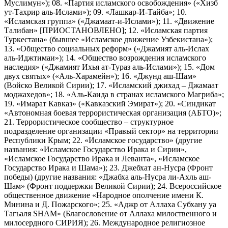
Муслимун»); 08. «Партия исламского освобождения» («Хизб
ут-Тахрир аль-Ислами»); 09. «Лашкар-И-Тайба»; 10.
«Исламская группа» («Джамаат-и-Ислами»); 11. «Движение
Талибан» [ПРИОСТАНОВЛЕНО]; 12. «Исламская партия
Туркестана» (бывшее «Исламское движение Узбекистана»);
13. «Общество социальных реформ» («Джамият аль-Ислах
аль-Иджтимаи»); 14. «Общество возрождения исламского
наследия» («Джамият Ихья ат-Тураз аль-Ислами»); 15. «Дом
двух святых» («Аль-Харамейн»); 16. «Джунд аш-Шам»
(Войско Великой Сирии); 17. «Исламский джихад – Джамаат
моджахедов»; 18. «Аль-Каида в странах исламского Магриба»;
19. «Имарат Кавказ» («Кавказский Эмират»); 20. «Синдикат
«Автономная боевая террористическая организация (АБТО)»;
21. Террористическое сообщество – структурное
подразделение организации «Правый сектор» на территории
Республики Крым; 22. «Исламское государство» (другие
названия: «Исламское Государство Ирака и Сирии»,
«Исламское Государство Ирака и Леванта», «Исламское
Государство Ирака и Шама»); 23. Джебхат ан-Нусра (Фронт
победы) (другие названия: «Джабха аль-Нусра ли-Ахль аш-
Шам» (Фронт поддержки Великой Сирии); 24. Всероссийское
общественное движение «Народное ополчение имени К.
Минина и Д. Пожарского»; 25. «Аджр от Аллаха Субхану уа
Тагьаля SHAM» (Благословение от Аллаха милоственного и
милосердного СИРИЯ); 26. Международное религиозное