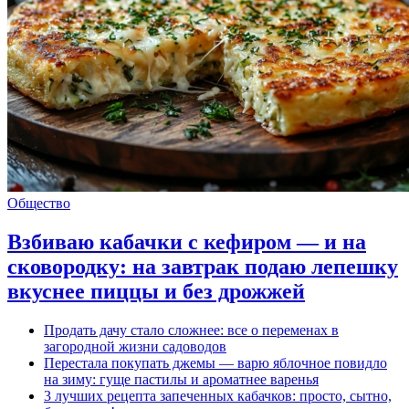
Общество
Взбиваю кабачки с кефиром — и на
сковородку: на завтрак подаю лепешку
вкуснее пиццы и без дрожжей
Продать дачу стало сложнее: все о переменах в
загородной жизни садоводов
Перестала покупать джемы — варю яблочное повидло
на зиму: гуще пастилы и ароматнее варенья
3 лучших рецепта запеченных кабачков: просто, сытно,