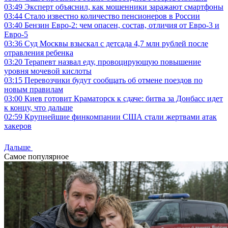
03:49
Эксперт объяснил, как мошенники заражают смартфоны
03:44
Стало известно количество пенсионеров в России
03:40
Бензин Евро-2: чем опасен, состав, отличия от Евро-3 и
Евро-5
03:36
Суд Москвы взыскал с детсада 4,7 млн рублей после
отравления ребенка
03:20
Терапевт назвал еду, провоцирующую повышение
уровня мочевой кислоты
03:15
Перевозчики будут сообщать об отмене поездов по
новым правилам
03:00
Киев готовит Краматорск к сдаче: битва за Донбасс идет
к концу, что дальше
02:59
Крупнейшие финкомпании США стали жертвами атак
хакеров
Дальше
Самое популярное