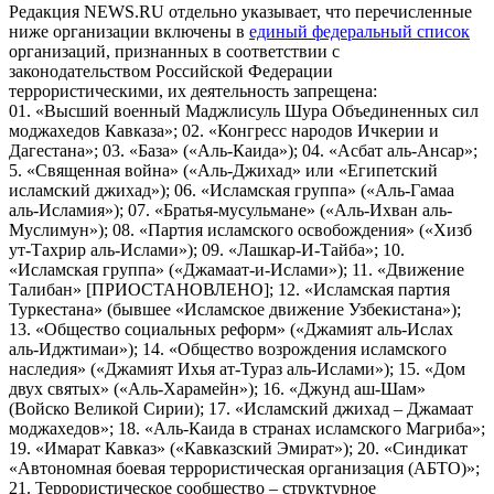
Редакция NEWS.RU отдельно указывает, что перечисленные
ниже организации включены в
единый федеральный список
организаций, признанных в соответствии с
законодательством Российской Федерации
террористическими, их деятельность запрещена:
01. «Высший военный Маджлисуль Шура Объединенных сил
моджахедов Кавказа»; 02. «Конгресс народов Ичкерии и
Дагестана»; 03. «База» («Аль-Каида»); 04. «Асбат аль-Ансар»;
5. «Священная война» («Аль-Джихад» или «Египетский
исламский джихад»); 06. «Исламская группа» («Аль-Гамаа
аль-Исламия»); 07. «Братья-мусульмане» («Аль-Ихван аль-
Муслимун»); 08. «Партия исламского освобождения» («Хизб
ут-Тахрир аль-Ислами»); 09. «Лашкар-И-Тайба»; 10.
«Исламская группа» («Джамаат-и-Ислами»); 11. «Движение
Талибан» [ПРИОСТАНОВЛЕНО]; 12. «Исламская партия
Туркестана» (бывшее «Исламское движение Узбекистана»);
13. «Общество социальных реформ» («Джамият аль-Ислах
аль-Иджтимаи»); 14. «Общество возрождения исламского
наследия» («Джамият Ихья ат-Тураз аль-Ислами»); 15. «Дом
двух святых» («Аль-Харамейн»); 16. «Джунд аш-Шам»
(Войско Великой Сирии); 17. «Исламский джихад – Джамаат
моджахедов»; 18. «Аль-Каида в странах исламского Магриба»;
19. «Имарат Кавказ» («Кавказский Эмират»); 20. «Синдикат
«Автономная боевая террористическая организация (АБТО)»;
21. Террористическое сообщество – структурное