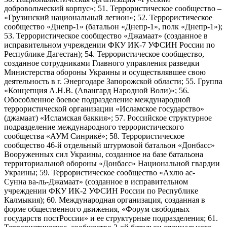
добровольческий корпус»; 51. Террористическое сообщество –
«Грузинский национальный легион»; 52. Террористическое
сообщество «Днепр-1» (батальон «Днепр-1», полк «Днепр-1»);
53. Террористическое сообщество «Джамаат» (созданное в
исправительном учреждении ФКУ ИК-7 УФСИН России по
Республике Дагестан); 54. Террористическое сообщество,
созданное сотрудниками Главного управления разведки
Министерства обороны Украины и осуществлявшее свою
деятельность в г. Энергодаре Запорожской области; 55. Группа
«Концепция А.Н.В. (Авангард Народной Воли)»; 56.
Обособленное боевое подразделение международной
террористической организации «Исламское государство»
(джамаат) «Исламская баккия»; 57. Российское структурное
подразделение международного террористического
сообщества «АУМ Синрикё»; 58. Террористическое
сообщество 46-й отдельный штурмовой батальон «Донбасс»
Вооруженных сил Украины, созданное на базе батальона
территориальной обороны «Донбасс» Национальной гвардии
Украины; 59. Террористическое сообщество «Ахлю ас-
Сунна ва-ль-Джамаат» (созданное в исправительном
учреждении ФКУ ИК-2 УФСИН России по Республике
Калмыкия); 60. Международная организация, созданная в
форме общественного движения, «Форум свободных
государств постРоссии» и ее структурные подразделения; 61.