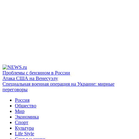
Проблемы с бензином в России
Атака США на Венесуэлу
Специальная военная операция на Украине: мирные
переговоры
Россия
Общество
Мир
Экономика
Спорт
Культура
Life Style