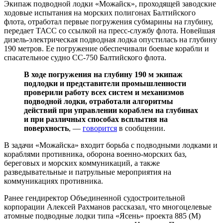
Экипаж подводной лодки «Можайск», проходящей заводские
ходовые испытания на морских полигонах Балтийского
флота, отработал первые погружения субмарины на глубину,
передает ТАСС со ссылкой на пресс-службу флота. Новейшая
дизель-электрическая подводная лодка опустилась на глубину
190 метров. Ее погружение обеспечивали боевые корабли и
спасательное судно СС-750 Балтийского флота.
В ходе погружения на глубину 190 м экипаж
подлодки и представители промышленности
проверили работу всех систем и механизмов
подводной лодки, отработали алгоритмы
действий при управлении кораблем на глубинах
и при различных способах всплытия на
поверхность
, —
говорится
в сообщении.
В задачи «Можайска» входит борьба с подводными лодками и
кораблями противника, оборона военно-морских баз,
береговых и морских коммуникаций, а также
разведывательные и патрульные мероприятия на
коммуникациях противника.
Ранее гендиректор Объединенной судостроительной
корпорации Алексей Рахманов рассказал, что многоцелевые
атомные подводные лодки типа «Ясень» проекта 885 (М)