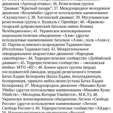
движения «Артподготовка»; 36. Религиозная группа
“Джамаат “Красный пахарь”; 37. Международное молодежное
движение «Колумбайн» (другое используемое наименование
«Скулшутинг»); 38. Хатлонский джамаат; 39. Мусульманская
религиозная группа п. Кушкуль г. Оренбург; 40. «Крымско-
татарский добровольческий батальон имени Номана
Челебиджихана»; 41. Украинское военизированное
националистическое объединение «Азов» (другие
используемые наименования: батальон «Азов», полк «Азов»);
42. Партия исламского возрождения Таджикистана
(Республика Таджикистан); 43. Межрегиональное
леворадикальное анархистское движение «Народная
самооборона»; 44. Террористическое сообщество «Дуббайский
джамаат»; 45. Террористическое сообщество – «московская
ячейка» МТО «ИГ»; 46. Боевое крыло группы (вирда)
последователей (мюидов, мурдов) религиозного течения
Батал-Хаджи Белхороева (Батал-Хаджи, баталхаджинцев,
белхороевцев, тариката шейха овлия (устаза) Батал-Хаджи
Белхороева); 47. Международное движение «Маньяки Культ
Убийц» (другие используемые наименования «Маньяки Культ
Убийств», «Молодёжь Которая Улыбается», М.К.У.); 48.
Украинское военизированное объединение Легион «Свобода
России» (другое используемое наименование «Легион
Свобода России»); 49. Террористическое сообщество «Айдар»;
50. Националистическая организация «Русский