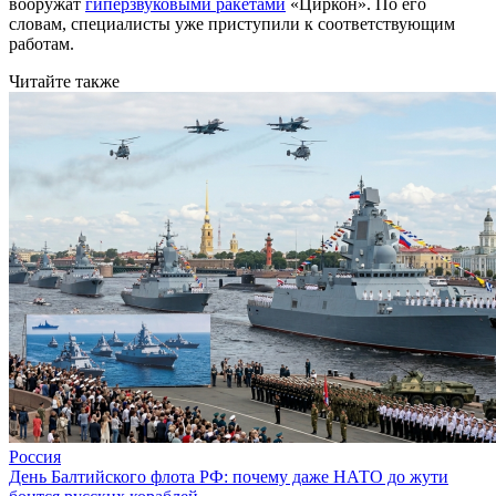
вооружат
гиперзвуковыми ракетами
«Циркон». По его
словам, специалисты уже приступили к соответствующим
работам.
Читайте также
Россия
День Балтийского флота РФ: почему даже НАТО до жути