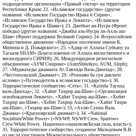
подразделение организации «Правый сектор» на территории
Республики Крым; 22. «Исламское государство» (другие
названия: «Исламское Государство Ирака и Сирии»,
«Исламское Государство Ирака и Леванта», «Исламское
Государство Ирака и Шама»); 23. Джебхат ан-Нусра (Фронт
победы) (другие названия: «Джабха аль-Нусра ли-Ахль аш-
Шам» (Фронт поддержки Великой Сирии); 24. Всероссийское
общественное движение «Народное ополчение имени К.
Минина и Д. Пожарского»; 25. «Аджр от Аллаха Субхану уа
Тагьаля SHAM» (Благословение от Аллаха милоственного и
милосердного СИРИЯ); 26. Международное религиозное
объединение «АУМ Синрике» (AumShinrikyo, AUM, Aleph);
27. «Муджахеды джамаата Ат-Тавхида Валь-Джихад»; 28.
«Чистопольский Джамаат»; 29. «Рохнамо ба суи давлати
исломи» («Путеводитель в исламское государство»); 30.
Террористическое сообщество «Сеть»; 31. «Катиба Таухид
валь-Джихад»; 32. «Хайят Тахрир аш-Шам» («Организация
освобождения Леванта», «Хайят Тахрир аш-Шам», «Хейят
Тахрир аш-Шам», «Хейят Тахрир Аш-Шам», «Хайят Тахри
аш-Шам», «Тахрир аш-Шам»); 33. «Ахлю Сунна Валь
Джамаа» («Красноярский джамаат»); 34. «National
Socialism/White Power» («NS/WP, NS/WP Crew, Sparrows
Crew/White Power, Национал-социализм/Белая сила, власть»);
35. Террористическое сообщество, созданное Мальцевым В.В.
из числа участников Межрегионального общественного