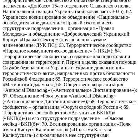
Террористическое сообщество 2-ой батальон специального
назначения «Донбасс» 15-го отдельного Славянского полка
Национальной гвардии Украины (войсковая часть 3035); 62.
Украинское военизированное объединение «Национально-
освободительное движение «Правый сектор» и его
структурные подразделения – организация «Правая
Молодежь» и объединение «Добровольческий Украинский
Корпус «Правый Сектор» (другое используемое
наименование: ДУК ПС); 63. Террористическое сообщество
«Народное коммунистическое движение» («НКД»); 64.
Террористическое сообщество, созданное для подготовки и
совершения на территории г. Перми в целях оказания помощи
Службе безопасности Украины и Украине диверсионно-
террористических актов, направленных против безопасности
Российской Федерации; 65. Террористическое сообщество
«Мегионский джамаат»; 66. Общественная организация
«Antisocial Distancing» («Антисоциальное Дистанцирование»);
67. Объединение «Рок-группа «Antisocial Distancing»
(«Антисоциальное Дистанцирование»); 68. Террористическое
сообщество – организация «Форум свободной России»; 69.
Террористическое сообщество «Вступить в ВКП(б)»
(«ВКП(б)») и его структурное подразделение – «Омская
ячейка «ВКП(б)»; 70. Военизированная организация «Полк
имени Кастуся Калиновского» («Полк iмя Кастуся
Калiноўскага») с входящими в нее структурными