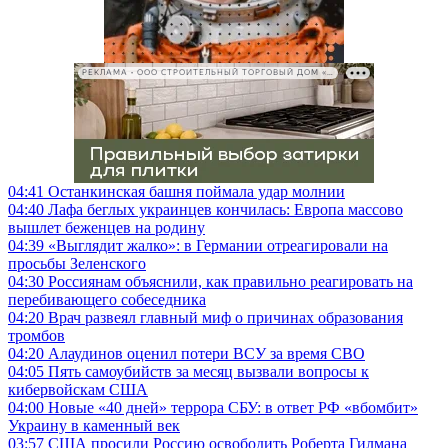
РЕКЛАМА • ООО СТРОИТЕЛЬНЫЙ ТОРГОВЫЙ ДОМ «ПЕТРОВИЧ», ИНН 7802348846
04:41
Останкинская башня поймала удар молнии
04:40
Лафа беглых украинцев кончилась: Европа массово
вышлет беженцев на родину
04:39
«Выглядит жалко»: в Германии отреагировали на
просьбы Зеленского
04:30
Россиянам объяснили, как правильно реагировать на
перебивающего собеседника
04:20
Врач развеял главный миф о причинах образования
тромбов
04:20
Алаудинов оценил потери ВСУ за время СВО
04:05
Пять самоубийств за месяц вызвали вопросы к
кибервойскам США
04:00
Новые «40 дней» террора СБУ: в ответ РФ «вбомбит»
Украину в каменный век
03:57
США просили Россию освободить Роберта Гилмана