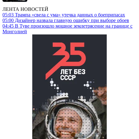
ЛЕНТА НОВОСТЕЙ
05:03
Трампа «свела с ума» утечка данных о боеприпасах
05:00
Дизайнер назвала главную ошибку при выборе обоев
04:45
В Туве произошло мощное землетрясение на границе с
Монголией