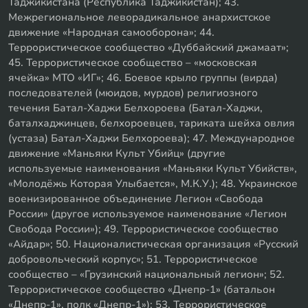
Таджикистана (Республика Таджикистан); 43.
Межрегиональное леворадикальное анархистское
движение «Народная самооборона»; 44.
Террористическое сообщество «Дуббайский джамаат»;
45. Террористическое сообщество – «московская
ячейка» МТО «ИГ»; 46. Боевое крыло группы (вирда)
последователей (мюидов, мурдов) религиозного
течения Батал-Хаджи Белхороева (Батал-Хаджи,
баталхаджинцев, белхороевцев, тариката шейха овлия
(устаза) Батал-Хаджи Белхороева); 47. Международное
движение «Маньяки Культ Убийц» (другие
используемые наименования «Маньяки Культ Убийств»,
«Молодёжь Которая Улыбается», М.К.У.); 48. Украинское
военизированное объединение Легион «Свобода
России» (другое используемое наименование «Легион
Свобода России»); 49. Террористическое сообщество
«Айдар»; 50. Националистическая организация «Русский
добровольческий корпус»; 51. Террористическое
сообщество – «Грузинский национальный легион»; 52.
Террористическое сообщество «Днепр-1» (батальон
«Днепр-1», полк «Днепр-1»); 53. Террористическое