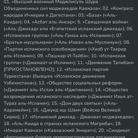
01. «Высший военный Маджлисуль Шура
Объединенных сил моджахедов Кавказа»; 02. «Конгресс
народов Ичкерии и Дагестана»; 03. «База» («Аль-
Каида»); 04. «Асбат аль-Ансар»; 5. «Священная война»
(«Аль-Джихад» или «Египетский исламский джихад»); 06.
«Исламская группа» («Аль-Гамаа аль-Исламия»); 07.
«Братья-мусульмане» («Аль-Ихван аль-Муслимун»); 08.
«Партия исламского освобождения» («Хизб ут-Тахрир
аль-Ислами»); 09. «Лашкар-И-Тайба»; 10. «Исламская
группа» («Джамаат-и-Ислами»); 11. «Движение Талибан»
[ПРИОСТАНОВЛЕНО]; 12. «Исламская партия
Туркестана» (бывшее «Исламское движение
Узбекистана»); 13. «Общество социальных реформ»
(«Джамият аль-Ислах аль-Иджтимаи»); 14. «Общество
возрождения исламского наследия» («Джамият Ихья ат-
Тураз аль-Ислами»); 15. «Дом двух святых» («Аль-
Харамейн»); 16. «Джунд аш-Шам» (Войско Великой
Сирии); 17. «Исламский джихад – Джамаат моджахедов»;
18. «Аль-Каида в странах исламского Магриба»; 19.
«Имарат Кавказ» («Кавказский Эмират»); 20. «Синдикат
«Автономная боевая террористическая организация