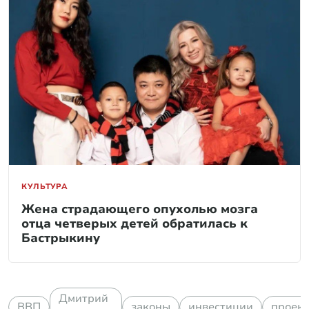
КУЛЬТУРА
Жена страдающего опухолью мозга
отца четверых детей обратилась к
Бастрыкину
Дмитрий
ВВП
законы
инвестиции
проек