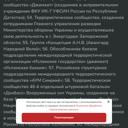
сообщество «Джамаат» (созданное в исправительном
учреждении ФКУ ИК-7 УФСИН России по Республике
Дагестан); 54. Террористическое сообщество, созданное
сотрудниками Главного управления разведки
Министерства обороны Украины и осуществлявшее
свою деятельность в г. Энергодаре Запорожской
области; 55. Группа «Концепция А.Н.В. (Авангард
Народной Воли)»; 56. Обособленное боевое
подразделение международной террористической
организации «Исламское государство» (джамаат)
«Исламская баккия»; 57. Российское структурное
подразделение международного террористического
сообщества «АУМ Синрикё»; 58. Террористическое
сообщество 46-й отдельный штурмовой батальон
«Донбасс» Вооруженных сил Украины, созданное на
базе батальона территориальной обороны «Донбасс»
Используя сайт news.ru, вы соглашаетесь с использованием
Национальной гвардии Украины; 59. Террористическое
файлов cookie, в порядке, описанном в
Политике обработки
персональных данных
.
сообщество «Ахлю ас-Сунна ва-ль-Джамаат» (созданное
в исправительном учреждении ФКУ ИК-2 УФСИН
Подтверждаю
России по Республике Калмыкия); 60. Международная