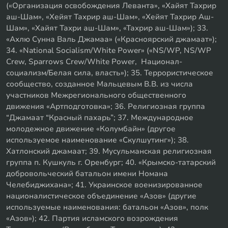
(«Организация освобождения Леванта», «Хайят Тахрир
аш-Шам», «Хейят Тахрир аш-Шам», «Хейят Тахрир Аш-
Шам», «Хайят Тахри аш-Шам», «Тахрир аш-Шам»); 33.
«Ахлю Сунна Валь Джамаа» («Красноярский джамаат»);
34. «National Socialism/White Power» («NS/WP, NS/WP
Crew, Sparrows Crew/White Power, Национал-
социализм/Белая сила, власть»); 35. Террористическое
сообщество, созданное Мальцевым В.В. из числа
участников Межрегионального общественного
движения «Артподготовка»; 36. Религиозная группа
“Джамаат “Красный пахарь”; 37. Международное
молодежное движение «Колумбайн» (другое
используемое наименование «Скулшутинг»); 38.
Хатлонский джамаат; 39. Мусульманская религиозная
группа п. Кушкуль г. Оренбург; 40. «Крымско-татарский
добровольческий батальон имени Номана
Челебиджихана»; 41. Украинское военизированное
националистическое объединение «Азов» (другие
используемые наименования: батальон «Азов», полк
«Азов»); 42. Партия исламского возрождения