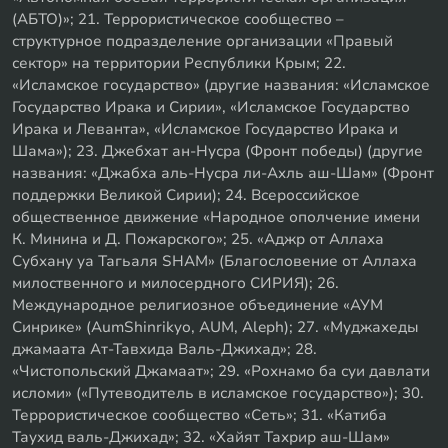
(АБТО)»; 21. Террористическое сообщество –
структурное подразделение организации «Правый
сектор» на территории Республики Крым; 22.
«Исламское государство» (другие названия: «Исламское
Государство Ирака и Сирии», «Исламское Государство
Ирака и Леванта», «Исламское Государство Ирака и
Шама»); 23. Джебхат ан-Нусра (Фронт победы) (другие
названия: «Джабха аль-Нусра ли-Ахль аш-Шам» (Фронт
поддержки Великой Сирии); 24. Всероссийское
общественное движение «Народное ополчение имени
К. Минина и Д. Пожарского»; 25. «Аджр от Аллаха
Субхану уа Тагьаля SHAM» (Благословение от Аллаха
милоственного и милосердного СИРИЯ); 26.
Международное религиозное объединение «АУМ
Синрике» (AumShinrikyo, AUM, Aleph); 27. «Муджахеды
джамаата Ат-Тавхида Валь-Джихад»; 28.
«Чистопольский Джамаат»; 29. «Рохнамо ба суи давлати
исломи» («Путеводитель в исламское государство»); 30.
Террористическое сообщество «Сеть»; 31. «Катиба
Таухид валь-Джихад»; 32. «Хайят Тахрир аш-Шам»